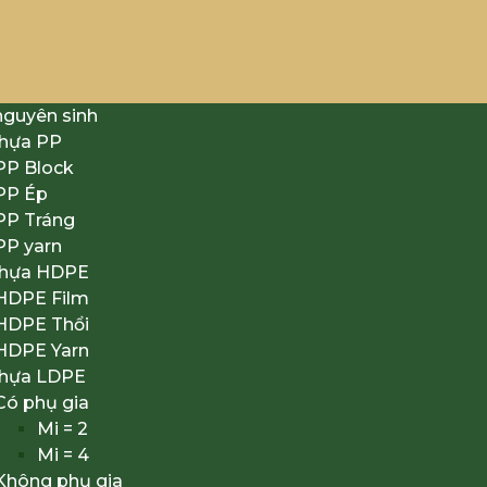
nguyên sinh
nhựa PP
PP Block
PP Ép
PP Tráng
PP yarn
nhựa HDPE
HDPE Film
HDPE Thổi
HDPE Yarn
nhựa LDPE
Có phụ gia
Mi = 2
Mi = 4
Không phụ gia