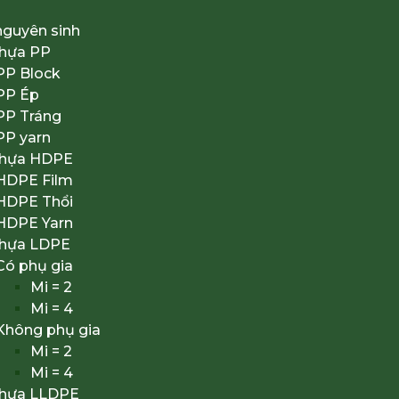
nguyên sinh
nhựa PP
PP Block
PP Ép
PP Tráng
PP yarn
nhựa HDPE
HDPE Film
HDPE Thổi
HDPE Yarn
nhựa LDPE
Có phụ gia
Mi = 2
Mi = 4
Không phụ gia
Mi = 2
Mi = 4
nhựa LLDPE