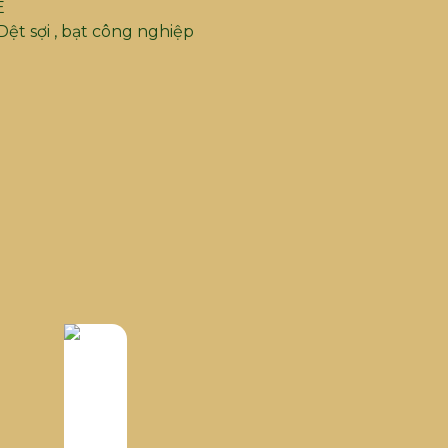
E
ệt sợi , bạt công nghiệp