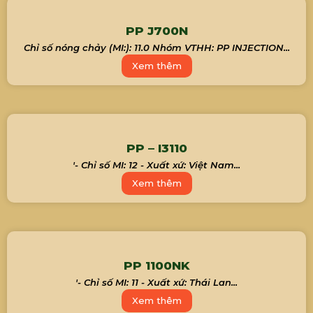
PP J700N
Chỉ số nóng chảy (MI:): 11.0 Nhóm VTHH: PP INJECTION...
Xem thêm
PP – I3110
'- Chỉ số MI: 12 - Xuất xứ: Việt Nam...
Xem thêm
PP 1100NK
'- Chỉ số MI: 11 - Xuất xứ: Thái Lan...
Xem thêm