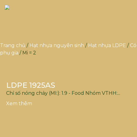
Mi = 2
Trang chủ
/
Hạt nhựa nguyên sinh
/
Hạt nhựa LDPE
/
Có
phụ gia
/ Mi = 2
LDPE 1925AS
Chỉ số nóng chảy (MI:): 1.9 - Food Nhóm VTHH:...
Xem thêm