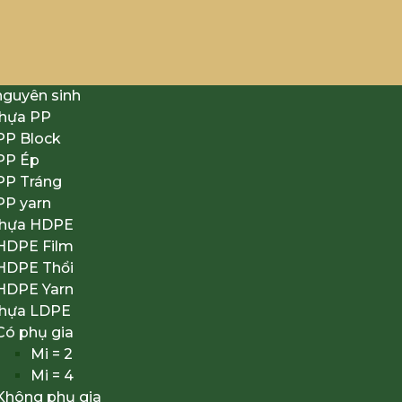
nguyên sinh
nhựa PP
PP Block
PP Ép
PP Tráng
PP yarn
nhựa HDPE
HDPE Film
HDPE Thổi
HDPE Yarn
nhựa LDPE
Có phụ gia
Mi = 2
Mi = 4
Không phụ gia