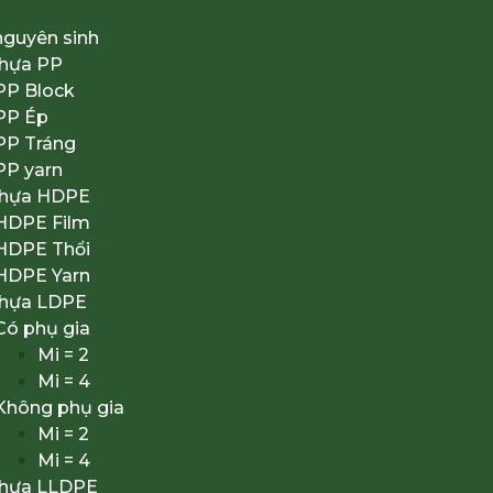
nguyên sinh
nhựa PP
PP Block
PP Ép
PP Tráng
PP yarn
nhựa HDPE
HDPE Film
HDPE Thổi
HDPE Yarn
nhựa LDPE
Có phụ gia
Mi = 2
Mi = 4
Không phụ gia
Mi = 2
Mi = 4
nhựa LLDPE