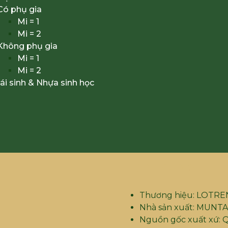
Có phụ gia
Mi = 1
Mi = 2
Không phụ gia
Mi = 1
Mi = 2
ái sinh & Nhựa sinh học
LLDPE Q1018N
Thương hiệu: LOTRE
Nhà sản xuất: MUNT
Nguồn gốc xuất xứ: